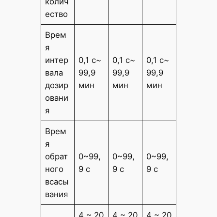
колич
ество
Врем
я
интер
0,1 с~
0,1 с~
0,1 с~
вала
99,9
99,9
99,9
дозир
мин
мин
мин
овани
я
Врем
я
обрат
0~99,
0~99,
0~99,
ного
9 с
9 с
9 с
всасы
вания
4 ~ 20
4 ~ 20
4 ~ 20