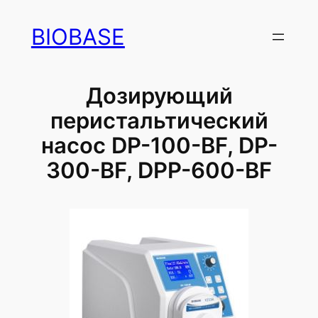
Перейти
BIOBASE
к
содержимому
Дозирующий
перистальтический
насос DP-100-BF, DP-
300-BF, DPP-600-BF