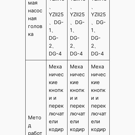
мая
、
、
、
насос
YZII25
YZII25
YZII25
ная
、DG-
、DG-
、DG-
голов
1、
1、
1、
ка
DG-
DG-
DG-
2、
2、
2、
DG-4
DG-4
DG-4
Меха
Меха
Меха
ничес
ничес
ничес
кие
кие
кие
кнопк
кнопк
кнопк
и и
и и
и и
перек
перек
перек
лючат
лючат
лючат
Мето
ели
ели
ели
д
кодир
кодир
кодир
работ