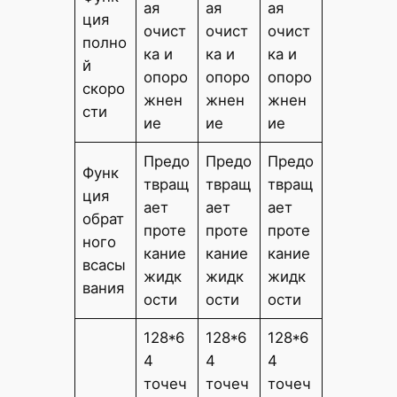
ая
ая
ая
ция
очист
очист
очист
полно
ка и
ка и
ка и
й
опоро
опоро
опоро
скоро
жнен
жнен
жнен
сти
ие
ие
ие
Предо
Предо
Предо
Функ
твращ
твращ
твращ
ция
ает
ает
ает
обрат
проте
проте
проте
ного
кание
кание
кание
всасы
жидк
жидк
жидк
вания
ости
ости
ости
128*6
128*6
128*6
4
4
4
точеч
точеч
точеч