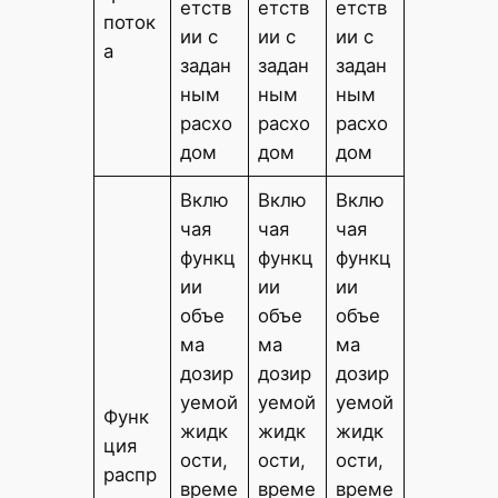
етств
етств
етств
поток
ии с
ии с
ии с
а
задан
задан
задан
ным
ным
ным
расхо
расхо
расхо
дом
дом
дом
Вклю
Вклю
Вклю
чая
чая
чая
функц
функц
функц
ии
ии
ии
объе
объе
объе
ма
ма
ма
дозир
дозир
дозир
уемой
уемой
уемой
Функ
жидк
жидк
жидк
ция
ости,
ости,
ости,
распр
време
време
време