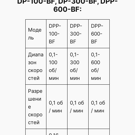
DP-100-BF, DP-300-BF, DPP-
600-BF:
DPP-
DPP-
DPP-
Моде
100-
300-
600-
ль
BF
BF
BF
Диапа
0,1-
0,1-
0,1-
зон
100
300
600
скоро
об/
об/
об/
стей
мин
мин
мин
Разре
шени
0,1 об
0,1 об
0,1 об
е
/ мин
/ мин
/ мин
скоро
стей