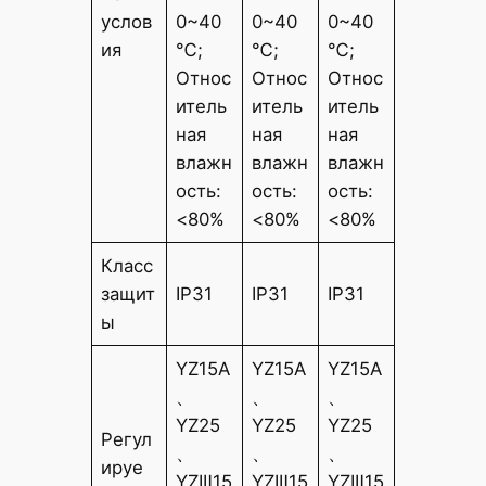
услов
0~40
0~40
0~40
ия
℃;
℃;
℃;
Относ
Относ
Относ
итель
итель
итель
ная
ная
ная
влажн
влажн
влажн
ость:
ость:
ость:
<80%
<80%
<80%
Класс
защит
IP31
IP31
IP31
ы
YZ15A
YZ15A
YZ15A
、
、
、
YZ25
YZ25
YZ25
Регул
、
、
、
ируе
YZIⅡ15
YZIⅡ15
YZIⅡ15