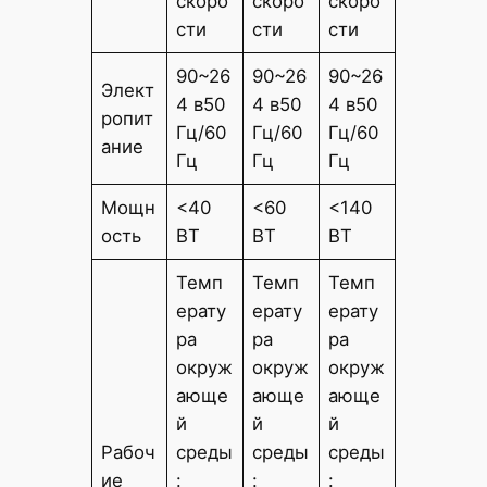
скоро
скоро
скоро
сти
сти
сти
90~26
90~26
90~26
Элект
4 в50
4 в50
4 в50
ропит
Гц/60
Гц/60
Гц/60
ание
Гц
Гц
Гц
Мощн
<40
<60
<140
ость
ВТ
ВТ
ВТ
Темп
Темп
Темп
ерату
ерату
ерату
ра
ра
ра
окруж
окруж
окруж
ающе
ающе
ающе
й
й
й
Рабоч
среды
среды
среды
ие
:
:
: