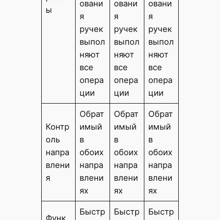
овани
овани
овани
ы
я
я
я
ручек
ручек
ручек
выпол
выпол
выпол
няют
няют
няют
все
все
все
опера
опера
опера
ции
ции
ции
Обрат
Обрат
Обрат
Контр
имый
имый
имый
оль
в
в
в
напра
обоих
обоих
обоих
влени
напра
напра
напра
я
влени
влени
влени
ях
ях
ях
Быстр
Быстр
Быстр
Функ