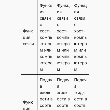
Функц
Функц
Функц
ия
ия
ия
связи
связи
связи
с
с
с
Функ
хост-
хост-
хост-
ция
компь
компь
компь
связи
ютеро
ютеро
ютеро
м или
м или
м или
компь
компь
компь
ютеро
ютеро
ютеро
м
м
м
Подач
Подач
Подач
а
а
а
жидк
жидк
жидк
ости в
ости в
ости в
Функ
соотв
соотв
соотв
ция