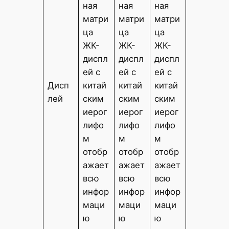
ная
ная
ная
матри
матри
матри
ца
ца
ца
ЖК-
ЖК-
ЖК-
диспл
диспл
диспл
ей с
ей с
ей с
Дисп
китай
китай
китай
лей
ским
ским
ским
иерог
иерог
иерог
лифо
лифо
лифо
м
м
м
отобр
отобр
отобр
ажает
ажает
ажает
всю
всю
всю
инфор
инфор
инфор
маци
маци
маци
ю
ю
ю