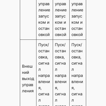
управ
управ
управ
ление
ление
ление
запус
запус
запус
ком и
ком и
ком и
остан
остан
остан
овкой
овкой
овкой
Пуск/
Пуск/
Пуск/
остан
остан
остан
овка,
овка,
овка,
сигна
сигна
сигна
Внеш
л
л
л
ний
напра
напра
напра
выход
влени
влени
влени
управ
я,
я,
я,
ления
сигна
сигна
сигна
л
л
л