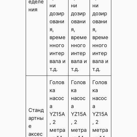
еделе
ни
ни
ни
ния
дозир
дозир
дозир
овани
овани
овани
я,
я,
я,
време
време
време
нного
нного
нного
интер
интер
интер
вала и
вала и
вала и
т.д.
т.д.
т.д.
Голов
Голов
Голов
ка
ка
ка
насос
насос
насос
а
а
а
Станд
YZ15A
YZ15A
YZ15A
артны
, 2
, 2
, 2
е
метра
метра
метра
аксес