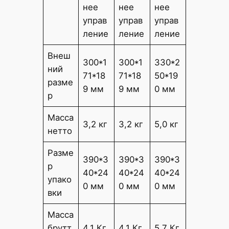
нее
нее
нее
управ
управ
управ
ление
ление
ление
Внеш
300*1
300*1
330*2
ний
71*18
71*18
50*19
разме
9 мм
9 мм
0 мм
р
Масса
3,2 кг
3,2 кг
5,0 кг
нетто
Разме
390*3
390*3
390*3
р
40*24
40*24
40*24
упако
0 мм
0 мм
0 мм
вки
Масса
брутт
4,1 Кг
4,1 Кг
5,7 Кг