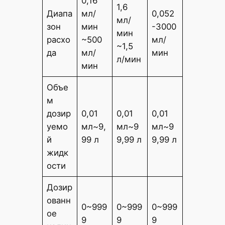
0,16
1,6
Диапа
мл/
0,052
мл/
зон
мин
-3000
мин
расхо
~500
мл/
~1,5
да
мл/
мин
л/мин
мин
Объе
м
дозир
0,01
0,01
0,01
уемо
мл~9,
мл~9
мл~9
й
99 л
9,99 л
9,99 л
жидк
ости
Дозир
ованн
0~999
0~999
0~999
ое
9
9
9