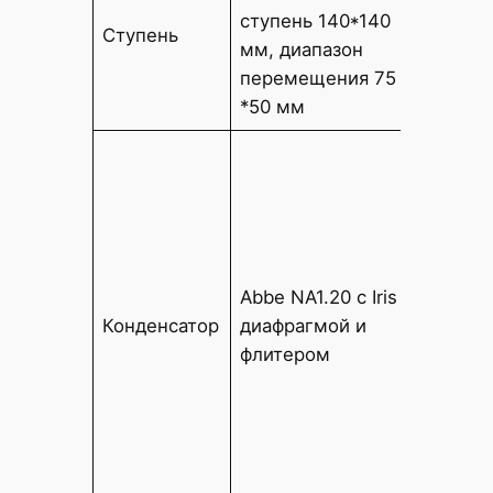
механи
ступень 140*140
Ступень
140*14
мм, диапазон
переме
перемещения 75
мм
*50 мм
Поворо
конден
N.A.0.9
Револь
фазово
Abbe NA1.20 с Iris
конден
Конденсатор
диафрагмой и
(допол
флитером
Конден
поля (с
(допол
Конден
поля (