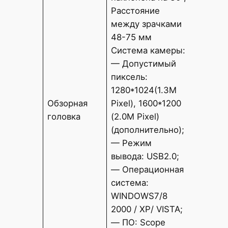
наклоне
Расстояние
Рассто
между зрачками
зрачка
48-75 мм
Систем
Система камеры:
— Доп
— Допустимый
пиксел
пиксель:
(3.0M Pi
1280*1024(1.3M
2052*19
Обзорная
Pixel), 1600*1200
(допол
головка
(2.0M Pixel)
— Режи
(дополнительно);
USB2.0
— Режим
— Опер
вывода: USB2.0;
систем
— Операционная
WINDOW
система:
XP/ VIS
WINDOWS7/8
— ПО: 
2000 / XP/ VISTA;
9.0;
— ПО: Scope