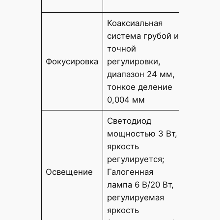
(допол
Коаксиальная
система грубой и
Коакси
точной
грубой
Фокусировка
регулировки,
регули
диапазон 24 мм,
диапаз
тонкое деление
0,004 мм
Светодиод
мощностью 3 Вт,
яркость
регулируется;
Мощная
Освещение
Галогенная
LED
лампа 6 В/20 Вт,
регулируемая
яркость