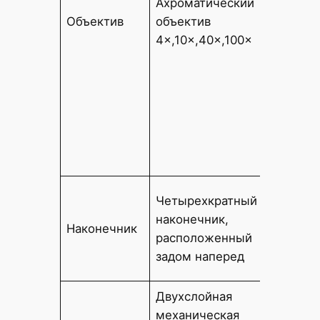
Ахроматический
объект
Объектив
объектив
10×,20
4×,10×,40×,100×
(допол
Масля
затемн
объекти
диафра
(NA0,36
(допол
Четыре
Четырехкратный
наконе
наконечник,
Наконечник
пятикр
расположенный
наконе
задом наперед
(допол
Двухслойная
Двухсл
механическая