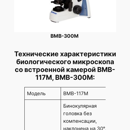
BMB-300M
Технические характеристики
биологического микроскопа
со встроенной камерой BMB-
117M, BMB-300M:
Модель
BMB-117M
BMB-3
Бинокулярная
головка без
Биноку
компенсации,
без ко
наклонена на 30°,