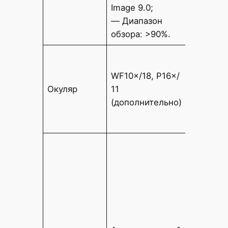
— Диап
Image 9.0;
18 мм.
— Диапазон
обзора: >90%.
WF10×/
сверхш
WF10×/18, P16×/
окуляр
Окуляр
11
диоптр
(дополнительно)
регули
(допол
Бескон
ахрома
плоски
4×,10×,
Бескон
ахрома
фазовы