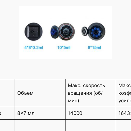
Макс. скорость
Макс
Объем
вращения (об/
коэф
мин)
усил
р
8×7 мл
14000
1643