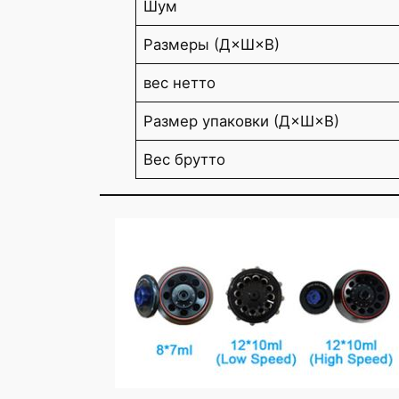
Шум
Размеры (Д×Ш×В)
вес нетто
Размер упаковки (Д×Ш×В)
Вес брутто