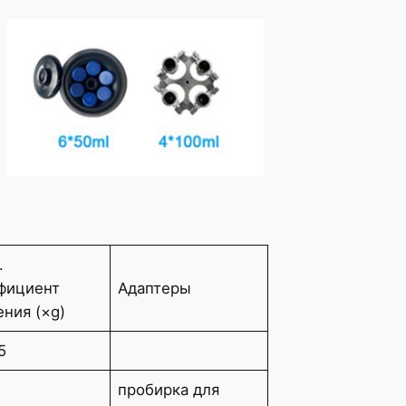
.
фициент
Адаптеры
ения (×g)
5
пробирка для