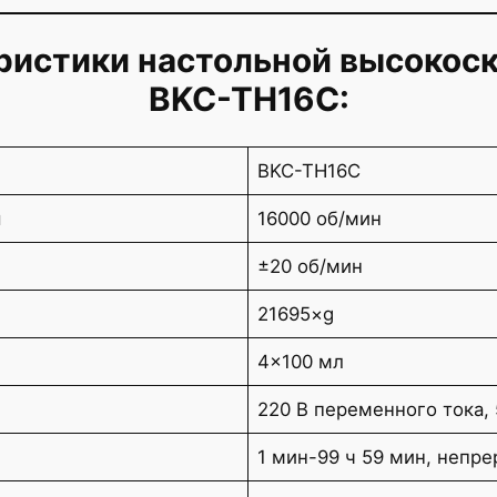
ристики настольной высокос
BKC-TH16C:
BKC-TH16C
я
16000 об/мин
±20 об/мин
21695×g
4×100 мл
220 В переменного тока, 
1 мин-99 ч 59 мин, неп