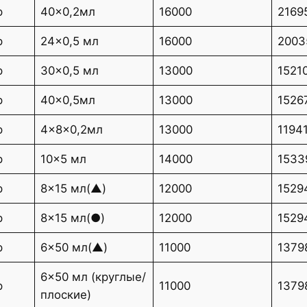
р
40×0,2мл
16000
2169
р
24×0,5 мл
16000
2003
р
30×0,5 мл
13000
1521
р
40×0,5мл
13000
1526
р
4×8×0,2мл
13000
1194
р
10×5 мл
14000
1533
р
8×15 мл(▲)
12000
1529
р
8×15 мл(●)
12000
1529
р
6×50 мл(▲)
11000
1379
6×50 мл (круглые/
р
11000
1379
плоские)