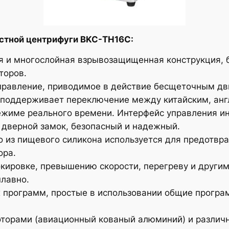
стной центрифуги BKC-TH16C:
я и многослойная взрывозащищенная конструкция, 
торов.
равление, приводимое в действие бесщеточным дви
поддерживает переключение между китайским, анг
жиме реального времени. Интерфейс управления инт
дверной замок, безопасный и надежный.
о из пищевого силикона используется для предотвр
ора.
кировке, превышению скорости, перегреву и другим
плавно.
х программ, простые в использовании общие прогр
торами (авиационный кованый алюминий) и различ