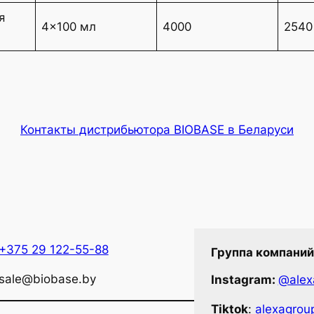
я
4×100 мл
4000
2540
Контакты дистрибьютора BIOBASE в Беларуси
+375 29 122-55-88
Группа компаний
sale@biobase.by
Instagram:
@alexa
Tiktok
:
alexagroup