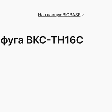
На главную
BIOBASE
ифуга BKC-TH16C