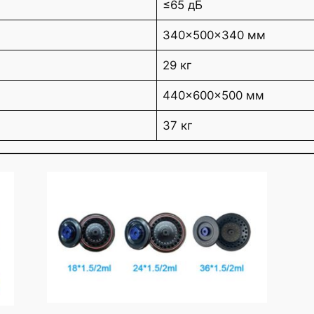
≤65 дБ
340×500×340 мм
29 кг
440×600×500 мм
37 кг