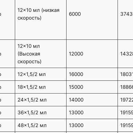
12×10 мл (низкая
р
6000
3743
скорость)
12×10 мл
р
(Высокая
12000
1432
скорость)
р
12×1,5/2 мл
16000
1803
р
18×1,5/2 мл
15000
1886
р
24×1,5/2 мл
14000
1972
р
36×1,5/2 мл
13000
1915
р
48×1,5/2 мл
13000
1915